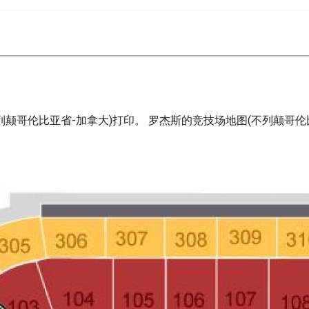
颠哥伦比亚省-加拿大)打印。 罗杰斯的竞技场地图(不列颠哥伦