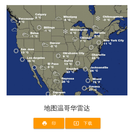
地图温哥华雷达
print
system_update_alt
印
下载