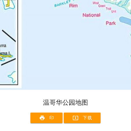
温哥华公园地图
print
system_update_alt
印
下载