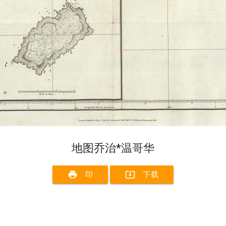
地图乔治*温哥华
print
system_update_alt
印
下载